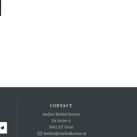
e
CONTACT
Atelier Michel Koene
De Seize 4
9001 XT
Grou
atelier@michelkoene.nl