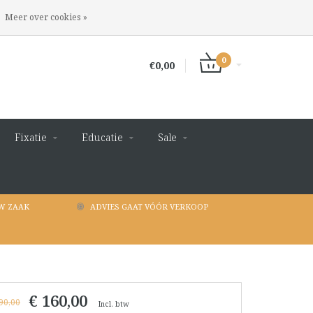
INLOGGEN
REGISTREREN
Meer over cookies »
0
€0,00
Fixatie
Educatie
Sale
W ZAAK
ADVIES GAAT VÓÓR VERKOOP
€ 160,00
90,00
Incl. btw