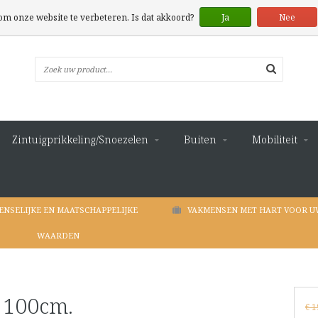
 om onze website te verbeteren. Is dat akkoord?
Ja
Nee
Zintuigprikkeling/Snoezelen
Buiten
Mobiliteit
ENSELIJKE EN MAATSCHAPPELIJKE
VAKMENSEN MET HART VOOR U
WAARDEN
 100cm.
€ 1