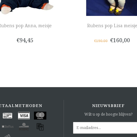
Rubens pop Anna, meisje
Rubens pop Lisa meisj
€94,45
€160,00
€190,00
ETAALMETHODEN
NIEUWSBRIEF
Wilt u op de hoogte blijven?