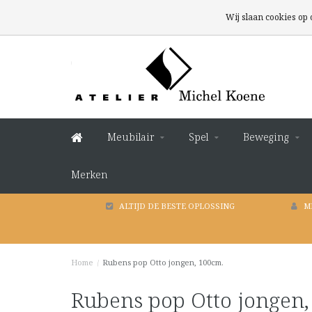
Wij slaan cookies op
Meubilair
Spel
Beweging
Merken
ALTIJD DE BESTE OPLOSSING
M
Home
/
Rubens pop Otto jongen, 100cm.
Rubens pop Otto jongen,