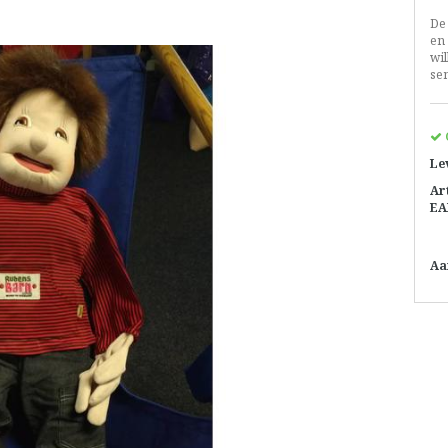
De
en 
wil
se
Le
Ar
EA
Aa