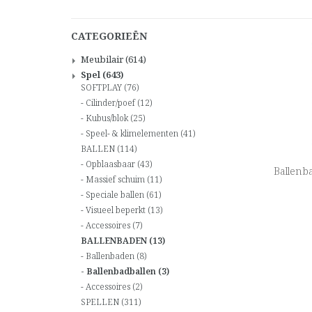
CATEGORIEËN
Meubilair
(614)
Spel
(643)
SOFTPLAY
(76)
Cilinder/poef
(12)
Kubus/blok
(25)
Speel- & klimelementen
(41)
BALLEN
(114)
Opblaasbaar
(43)
Ballenba
Massief schuim
(11)
Speciale ballen
(61)
Visueel beperkt
(13)
Accessoires
(7)
BALLENBADEN
(13)
Ballenbaden
(8)
Ballenbadballen
(3)
Accessoires
(2)
SPELLEN
(311)