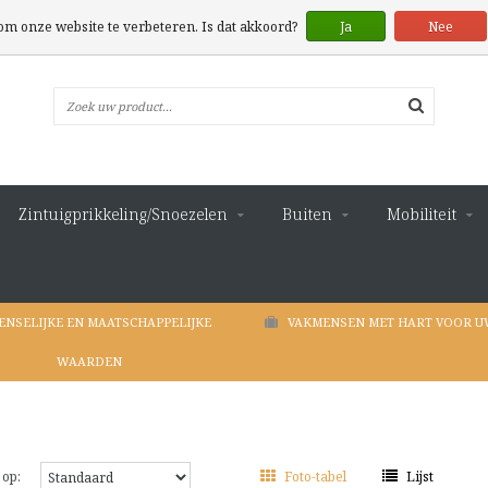
 om onze website te verbeteren. Is dat akkoord?
Ja
Nee
Zintuigprikkeling/Snoezelen
Buiten
Mobiliteit
ENSELIJKE EN MAATSCHAPPELIJKE
VAKMENSEN MET HART VOOR U
WAARDEN
 op:
Foto-tabel
Lijst