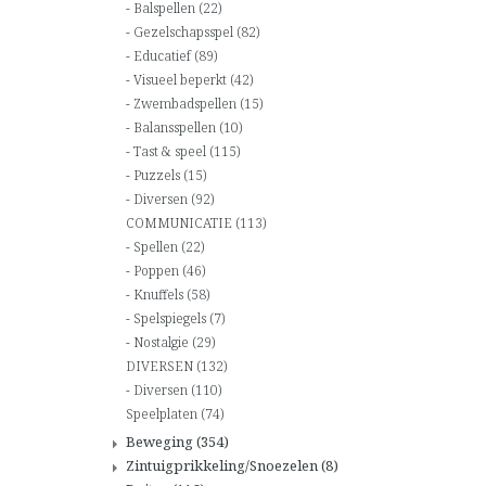
Balspellen
(22)
Gezelschapsspel
(82)
Educatief
(89)
Visueel beperkt
(42)
Zwembadspellen
(15)
Balansspellen
(10)
Tast & speel
(115)
Puzzels
(15)
Diversen
(92)
COMMUNICATIE
(113)
Spellen
(22)
Poppen
(46)
Knuffels
(58)
Spelspiegels
(7)
Nostalgie
(29)
DIVERSEN
(132)
Diversen
(110)
Speelplaten
(74)
Beweging
(354)
Zintuigprikkeling/Snoezelen
(8)