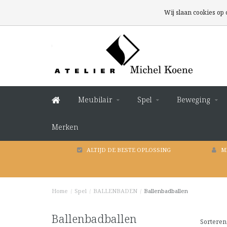
Wij slaan cookies op
Meubilair
Spel
Beweging
Merken
ALTIJD DE BESTE OPLOSSING
M
Home
/
Spel
/
BALLENBADEN
/
Ballenbadballen
Ballenbadballen
Sorteren