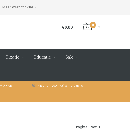
INLOGGEN
REGISTREREN
Meer over cookies »
0
€0,00
Fixatie
Educatie
Sale
W ZAAK
ADVIES GAAT VÓÓR VERKOOP
Pagina 1 van 1