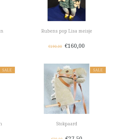
en
Rubens pop Lisa meisje
€160,00
€190,00
SALE
SALE
n
Stokpaard
€27,50