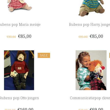
ubens pop Maria meisje
Rubens pop Harry, jong
€85,00
€85,00
€95,00
€95,00
SALE
Rubens pop Otto jongen
Communicatiepop clow
€160,00
€69,00