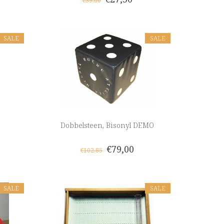
€39,00
SALE
SALE
Dobbelsteen, Bisonyl DEMO
€79,00
€102,85
SALE
SALE