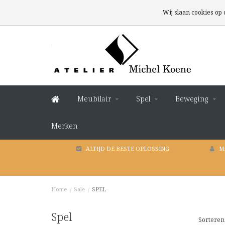
Wij slaan cookies op
Meubilair
Spel
Beweging
Merken
ALTIJD DE BESTE OPLOSSING
M
Home
/
Sale
/
SPEL
Spel
Sorteren