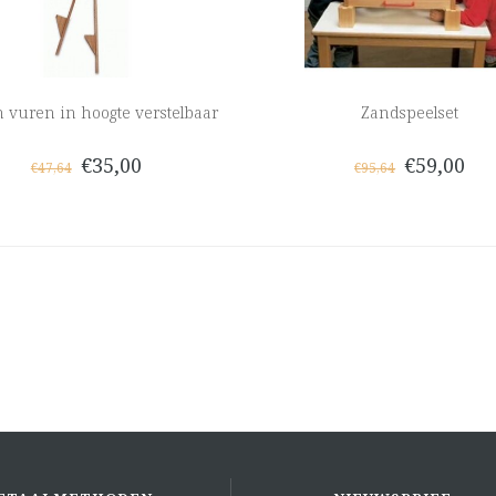
n vuren in hoogte verstelbaar
Zandspeelset
€35,00
€59,00
€47,64
€95,64