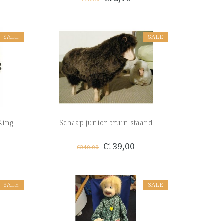
SALE
SALE
King
Schaap junior bruin staand
€139,00
€240,00
SALE
SALE