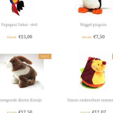
Papegaai Oskar - stof-
Waggel pinguin
€15,00
€7,50
€22,50
€15,00
SALE
ewegende dieren Konijn
Simon omkeerbare ramme
€12,50
€12,07
€25,00
€16,50