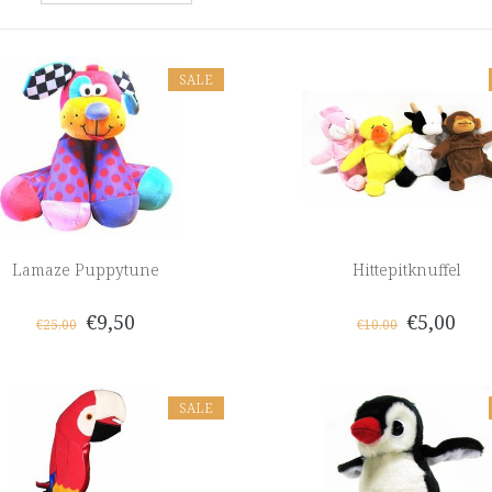
SALE
Lamaze Puppytune
Hittepitknuffel
€9,50
€5,00
€25,00
€10,00
SALE