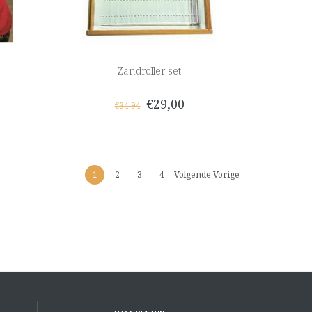
Zandroller set
€29,00
€34,94
1
2
3
4
Volgende Vorige