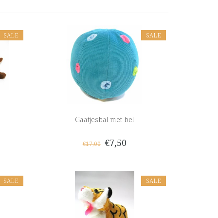
SALE
SALE
Gaatjesbal met bel
€7,50
€17,00
SALE
SALE