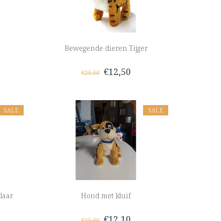
Bewegende dieren Tijger
€12,50
€25,00
SALE
SALE
laar
Hond met kluif
€12,10
€25,00