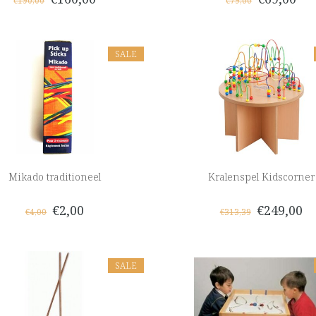
€190,00
€79,00
SALE
Mikado traditioneel
Kralenspel Kidscorner
€2,00
€249,00
€4,00
€313,39
SALE