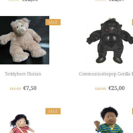
SALE
Teddybeer Florian
Communicatiepop Gorilla 
€7,50
€25,00
€15,00
€49,00
SALE