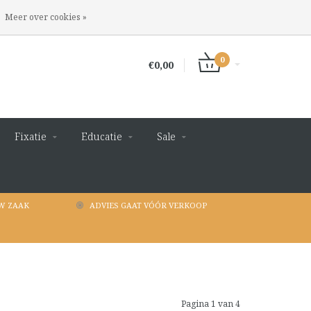
INLOGGEN
REGISTREREN
Meer over cookies »
0
€0,00
Fixatie
Educatie
Sale
W ZAAK
ADVIES GAAT VÓÓR VERKOOP
Pagina 1 van 4