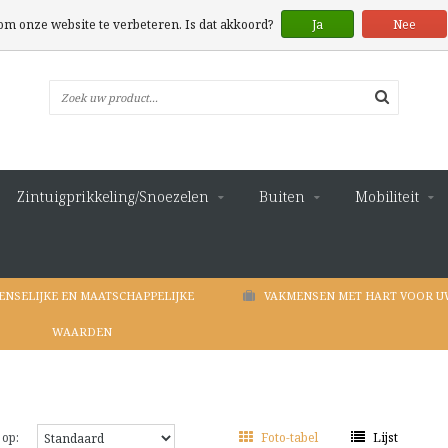
 om onze website te verbeteren. Is dat akkoord?
Ja
Nee
Zintuigprikkeling/Snoezelen
Buiten
Mobiliteit
ENSELIJKE EN MAATSCHAPPELIJKE
VAKMENSEN MET HART VOOR U
WAARDEN
 op:
Foto-tabel
Lijst