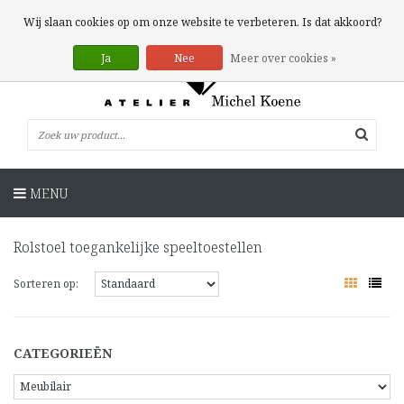
0 Artikelen
Wij slaan cookies op om onze website te verbeteren. Is dat akkoord?
Ja
Nee
Meer over cookies »
MENU
Rolstoel toegankelijke speeltoestellen
Sorteren op:
CATEGORIEËN