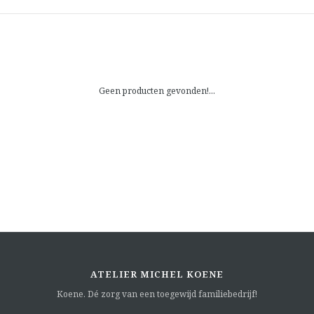
Geen producten gevonden!...
ATELIER MICHEL KOENE
Koene. Dé zorg van een toegewijd familiebedrijf!