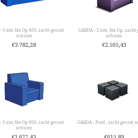
 3-zits Sta-Op 850, zacht gecoat
GARDA - 2-zits, Sta-Op, zacht 
schuim
schuim
€3.782,28
€2.505,43
 1-zits Sta-Op 850, zacht gecoat
GARDA - Poef , zacht gecoat 
schuim
€1.622,43
€615,89