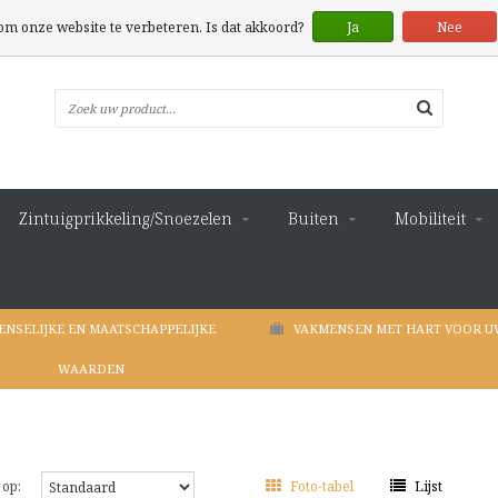
 om onze website te verbeteren. Is dat akkoord?
Ja
Nee
Zintuigprikkeling/Snoezelen
Buiten
Mobiliteit
ENSELIJKE EN MAATSCHAPPELIJKE
VAKMENSEN MET HART VOOR U
WAARDEN
 op:
Foto-tabel
Lijst