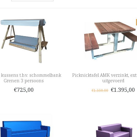
 kussens t.b.v. schommelbank
Picknicktafel AMK verzinkt, ex
Grenen 3 persoons
uitgevoerd
€725,00
€1.395,00
€1.550,00