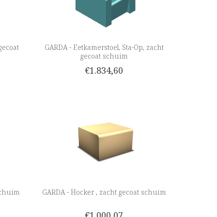
gecoat
GARDA - Eetkamerstoel, Sta-Op, zacht
gecoat schuim
€1.834,60
schuim
GARDA - Hocker , zacht gecoat schuim
€1.000,07