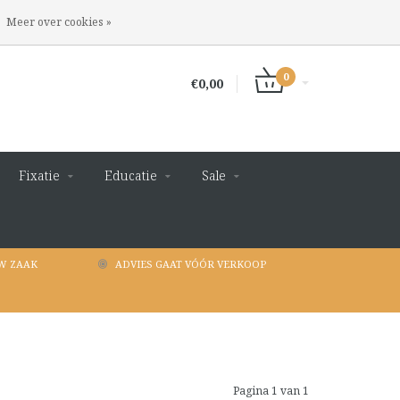
INLOGGEN
REGISTREREN
Meer over cookies »
0
€0,00
Fixatie
Educatie
Sale
W ZAAK
ADVIES GAAT VÓÓR VERKOOP
Pagina 1 van 1