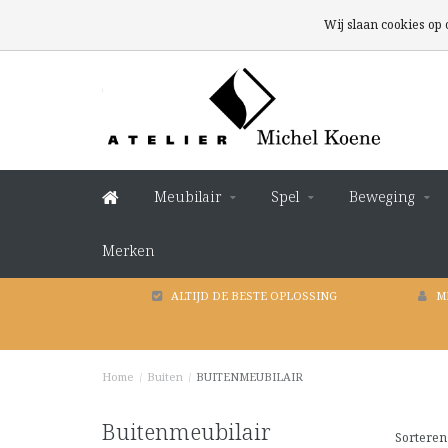
Wij slaan cookies op
Meubilair
Spel
Beweging
Merken
ALTIJD DE BESTE OPLOSSING
M
Home
/
Buiten
/
BUITENMEUBILAIR
Buitenmeubilair
Sorteren