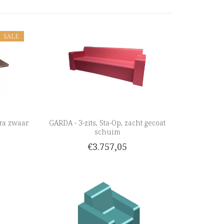
SALE
tra zwaar
GARDA - 3-zits, Sta-Op, zacht gecoat
schuim
€3.757,05