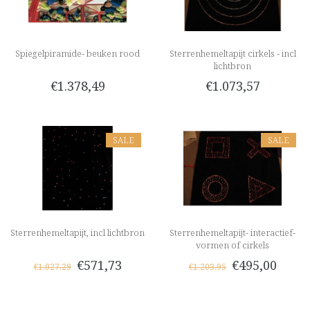
Spiegelpiramide- beuken rood
Sterrenhemeltapijt cirkels - incl
lichtbron
€1.378,49
€1.073,57
SALE
SALE
Sterrenhemeltapijt, incl lichtbron
Sterrenhemeltapijt- interactief-
vormen of cirkels
€571,73
€495,00
€1.027,29
€1.203,95