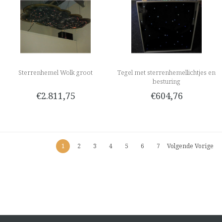
Sterrenhemel Wolk groot
Tegel met sterrenhemellichtjes en
besturing
€2.811,75
€604,76
1
2
3
4
5
6
7
Volgende Vorige