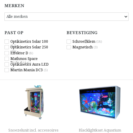
MERKEN
PAST OP
BEVESTIGING
Optikinetics Solar 100
Schroef/klem
(18)
(22)
Optikinetics Solar 250
Magnetisch
(3)
(20)
Effektor D
(8)
Mathmos Space
Projector
(1)
Optikinetics Aura LED
(3)
Martin Mania DC3
(5)
Snoezelunit incl. accessoires
Blacklightkast Aquarium