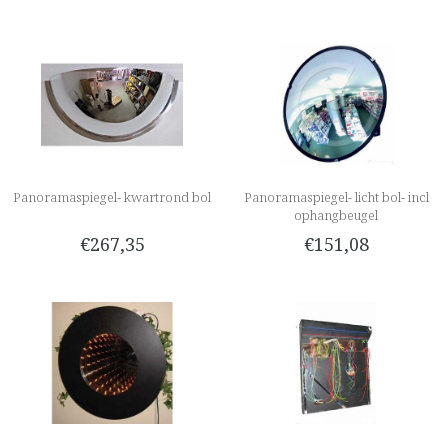
Panoramaspiegel- kwartrond bol
Panoramaspiegel- licht bol- incl
ophangbeugel
€267,35
€151,08