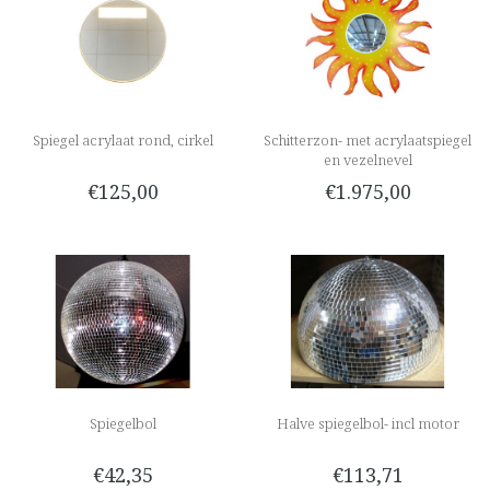
Spiegel acrylaat rond, cirkel
Schitterzon- met acrylaatspiegel
en vezelnevel
€125,00
€1.975,00
Spiegelbol
Halve spiegelbol- incl motor
€42,35
€113,71