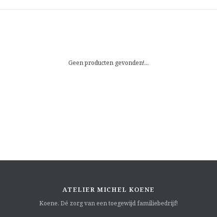
Geen producten gevonden!...
ATELIER MICHEL KOENE
Koene. Dé zorg van een toegewijd familiebedrijf!