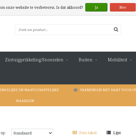
 om onze website te verbeteren. Is dat akkoord?
Ja
Nee
Zintuigprikkeling/Snoezelen
Buiten
Mobiliteit
ENSELIJKE EN MAATSCHAPPELIJKE
VAKMENSEN MET HART VOOR U
WAARDEN
 op:
Foto-tabel
Lijst