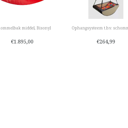
ommelbak middel, Bisonyl
Ophangsysteem t.b.v. schom
€1.895,00
€264,99