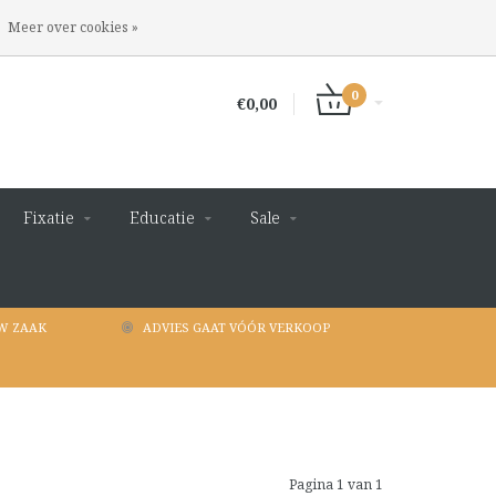
INLOGGEN
REGISTREREN
Meer over cookies »
0
€0,00
Fixatie
Educatie
Sale
W ZAAK
ADVIES GAAT VÓÓR VERKOOP
Pagina 1 van 1