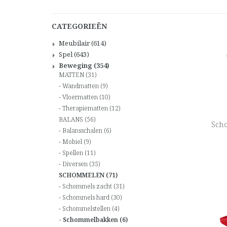
CATEGORIEËN
Meubilair
(614)
Spel
(643)
Beweging
(354)
MATTEN
(31)
Wandmatten
(9)
Vloermatten
(10)
Therapiematten
(12)
BALANS
(56)
Scho
Balansschalen
(6)
Mobiel
(9)
Spellen
(11)
Diversen
(35)
SCHOMMELEN
(71)
Schommels zacht
(31)
Schommels hard
(30)
Schommelstellen
(4)
Schommelbakken
(6)