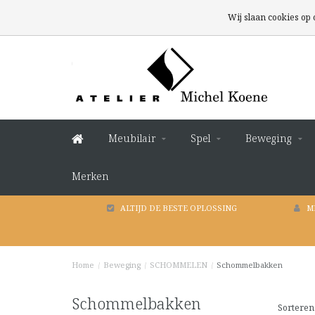
Wij slaan cookies op
Meubilair
Spel
Beweging
Merken
ALTIJD DE BESTE OPLOSSING
M
Home
/
Beweging
/
SCHOMMELEN
/
Schommelbakken
Schommelbakken
Sorteren