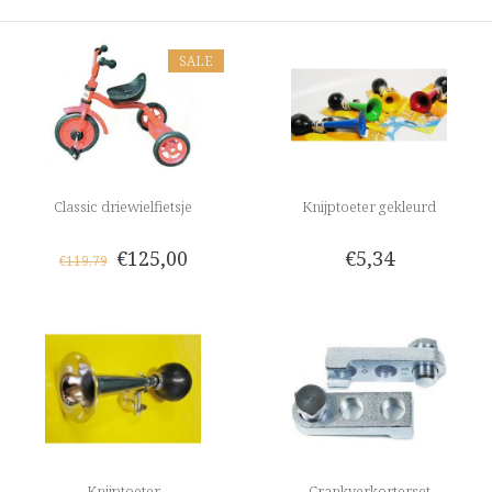
SALE
Classic driewielfietsje
Knijptoeter gekleurd
€125,00
€5,34
€119,79
Knijptoeter
Crankverkorterset