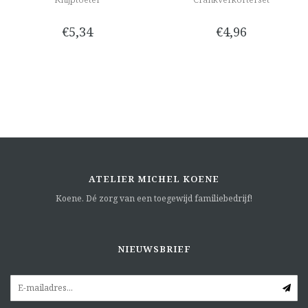
€5,34
€4,96
ATELIER MICHEL KOENE
Koene. Dé zorg van een toegewijd familiebedrijf!
NIEUWSBRIEF