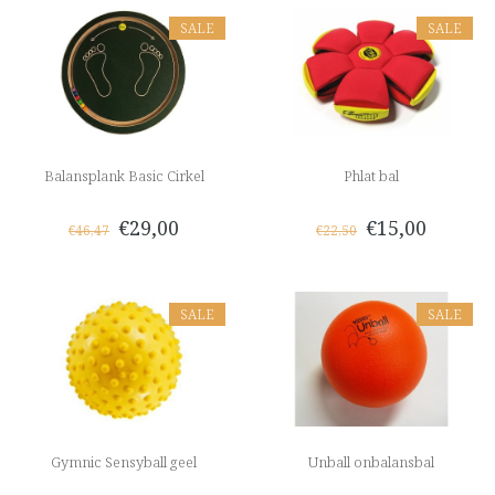
SALE
SALE
Balansplank Basic Cirkel
Phlat bal
€29,00
€15,00
€46,47
€22,50
SALE
SALE
Gymnic Sensyball geel
Unball onbalansbal