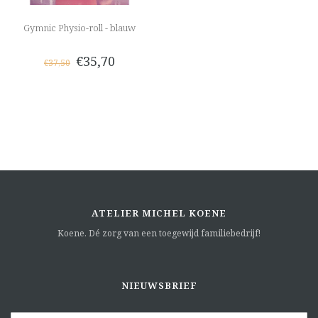
Gymnic Physio-roll - blauw
€35,70
€37,50
ATELIER MICHEL KOENE
Koene. Dé zorg van een toegewijd familiebedrijf!
NIEUWSBRIEF