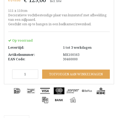
€ 175,00
Incl. btw
111 x 110cm
Decoratieve vochtbestendige plaat van kunststof met afbeelding
van een nijlpaard.
Geschikt om op te hangen in een badkamer/zwembad.
Op voorraad
Levertijd:
1 tot 3 werkdagen
Artikelnummer:
MK100563
EAN Code:
30460000
TOEVOEGEN AAN WINKELWAGEN