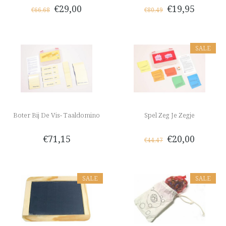
€29,00
€19,95
€66,68
€80,49
SALE
Boter Bij De Vis- Taaldomino
Spel Zeg Je Zegje
€71,15
€20,00
€44,47
SALE
SALE