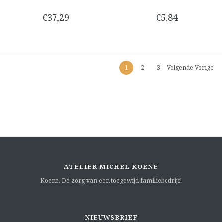
€37,29
€5,84
1
2
3
Volgende Vorige
ATELIER MICHEL KOENE
Koene. Dé zorg van een toegewijd familiebedrijf!
NIEUWSBRIEF