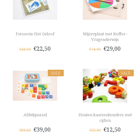
Fotoserie Het Geloof
Wijzerplaat met Koffer -
Vragenderwijs
€22,50
€29,00
€49,00
€74,96
SALE
SALE
Afdekpuzzel
Houten kaarsenhouders met
cijfers
€39,00
€12,50
€89,00
€25,00