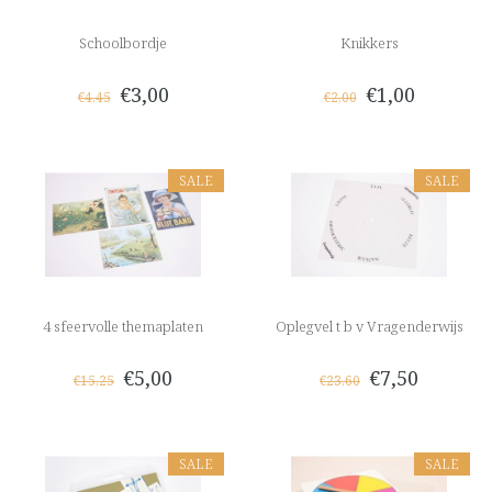
Schoolbordje
Knikkers
€3,00
€1,00
€4,45
€2,00
SALE
SALE
4 sfeervolle themaplaten
Oplegvel t b v Vragenderwijs
€5,00
€7,50
€15,25
€23,60
SALE
SALE