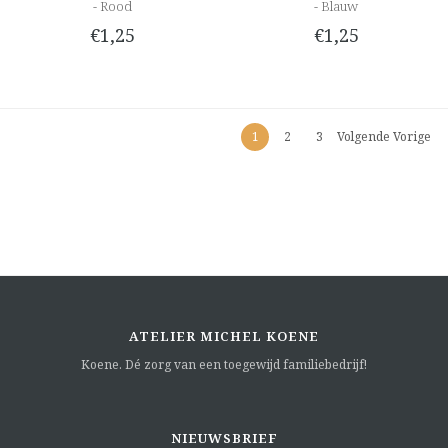
- Rood
- Blauw
€1,25
€1,25
1
2
3
Volgende Vorige
ATELIER MICHEL KOENE
Koene. Dé zorg van een toegewijd familiebedrijf!
NIEUWSBRIEF