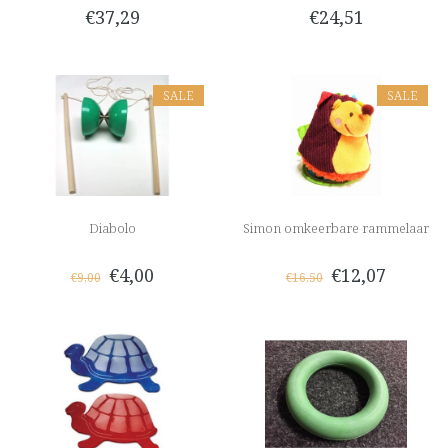
€37,29
€24,51
SALE
SALE
Diabolo
Simon omkeerbare rammelaar
€4,00
€12,07
€9,00
€16,50