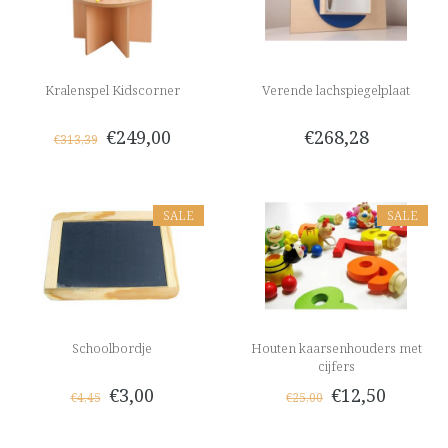
Kralenspel Kidscorner
Verende lachspiegelplaat
€249,00
€268,28
€313,39
SALE
SALE
Schoolbordje
Houten kaarsenhouders met
cijfers
€3,00
€12,50
€4,45
€25,00