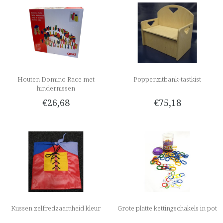
Houten Domino Race met
Poppenzitbank-tastkist
hindernissen
€26,68
€75,18
Kussen zelfredzaamheid kleur
Grote platte kettingschakels in pot