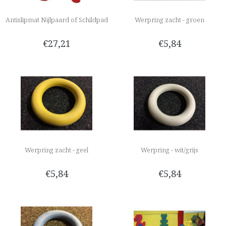
Antislipmat Nijlpaard of Schildpad
Werpring zacht - groen
€27,21
€5,84
Werpring zacht - geel
Werpring - wit/grijs
€5,84
€5,84