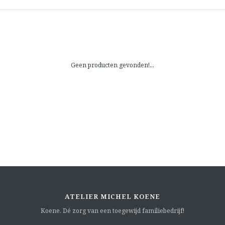
Geen producten gevonden!...
ATELIER MICHEL KOENE
Koene. Dé zorg van een toegewijd familiebedrijf!