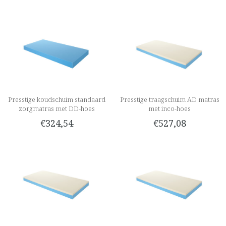
Presstige koudschuim standaard
Presstige traagschuim AD matras
zorgmatras met DD-hoes
met inco-hoes
€324,54
€527,08