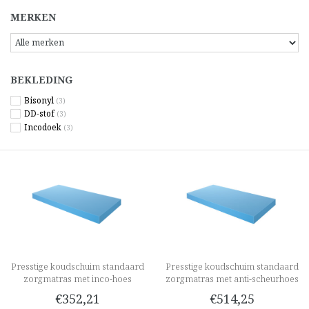
MERKEN
BEKLEDING
Bisonyl
(3)
DD-stof
(3)
Incodoek
(3)
Presstige koudschuim standaard
Presstige koudschuim standaard
zorgmatras met inco-hoes
zorgmatras met anti-scheurhoes
€352,21
€514,25