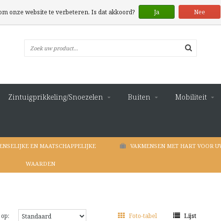
 om onze website te verbeteren. Is dat akkoord?
Ja
Nee
Zintuigprikkeling/Snoezelen
Buiten
Mobiliteit
ENSELIJKE EN MAATSCHAPPELIJKE
VAKMENSEN MET HART VOOR U
WAARDEN
 op:
Foto-tabel
Lijst