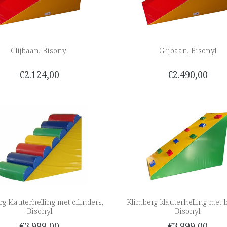
Glijbaan, Bisonyl
Glijbaan, Bisonyl
€2.124,00
€2.490,00
g klauterhelling met cilinders,
Klimberg klauterhelling met b
Bisonyl
Bisonyl
€3.999,00
€3.999,00