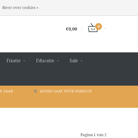
INLOGGEN
REGISTREREN
Meer over cookies »
0
€0,00
Fixatie
Educatie
Sale
W ZAAK
ADVIES GAAT VÓÓR VERKOOP
Pagina 1 van 2