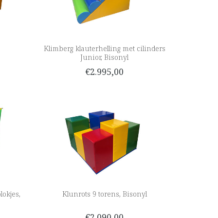
Klimberg klauterhelling met cilinders
Junior, Bisonyl
€2.995,00
lokjes,
Klunrots 9 torens, Bisonyl
€2.090,00