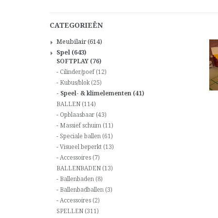
CATEGORIEËN
Meubilair
(614)
Spel
(643)
SOFTPLAY
(76)
Cilinder/poef
(12)
Kubus/blok
(25)
Speel- & klimelementen
(41)
BALLEN
(114)
Opblaasbaar
(43)
Massief schuim
(11)
Speciale ballen
(61)
Visueel beperkt
(13)
Accessoires
(7)
BALLENBADEN
(13)
Ballenbaden
(8)
Ballenbadballen
(3)
Accessoires
(2)
SPELLEN
(311)