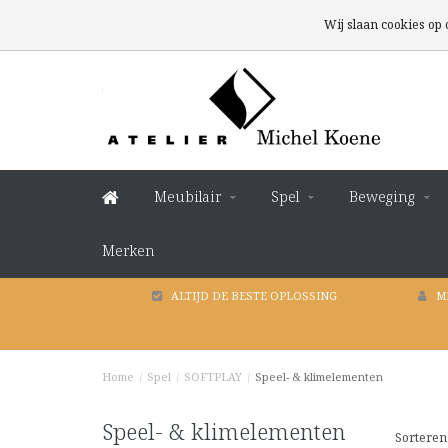
Wij slaan cookies op
Meubilair
Spel
Beweging
Merken
ALTIJD DE BESTE OPLOSSING
M
Home
/
Spel
/
SOFTPLAY
/
Speel- & klimelementen
Speel- & klimelementen
Sorteren