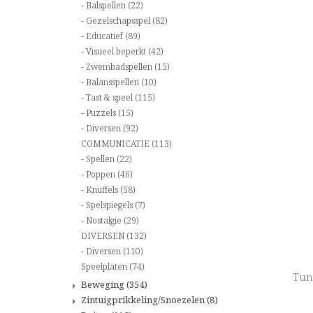
Balspellen
(22)
Gezelschapsspel
(82)
Educatief
(89)
Visueel beperkt
(42)
Zwembadspellen
(15)
Balansspellen
(10)
Tast & speel
(115)
Puzzels
(15)
Diversen
(92)
COMMUNICATIE
(113)
Spellen
(22)
Poppen
(46)
Knuffels
(58)
Spelspiegels
(7)
Nostalgie
(29)
DIVERSEN
(132)
Diversen
(110)
Speelplaten
(74)
Tun
Beweging
(354)
Zintuigprikkeling/Snoezelen
(8)