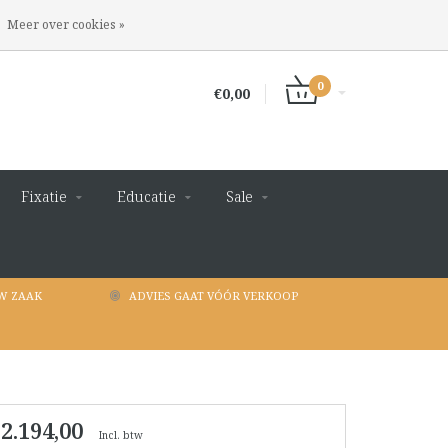
INLOGGEN
REGISTREREN
Meer over cookies »
0
€0,00
Fixatie
Educatie
Sale
W ZAAK
ADVIES GAAT VÓÓR VERKOOP
 2.194,00
Incl. btw