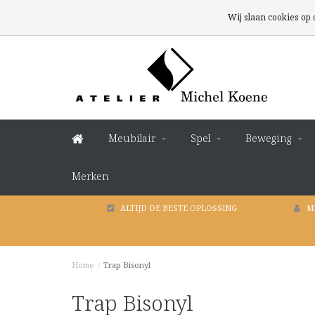
Wij slaan cookies op
Meubilair
Spel
Beweging
Merken
ALTIJD DE BESTE OPLOSSING
M
Home
/
Trap Bisonyl
Trap Bisonyl