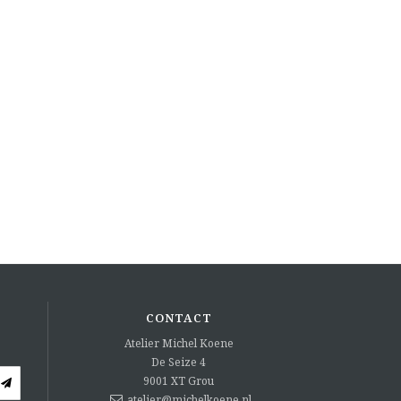
CONTACT
Atelier Michel Koene
De Seize 4
9001 XT
Grou
atelier@michelkoene.nl