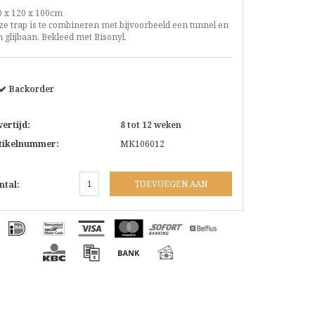
0 x 120 x 100cm
ze trap is te combineren met bijvoorbeeld een tunnel en
 glijbaan. Bekleed met Bisonyl.
Backorder
vertijd:
8 tot 12 weken
tikelnummer:
MK106012
TOEVOEGEN AAN
ntal:
WINKELWAGEN