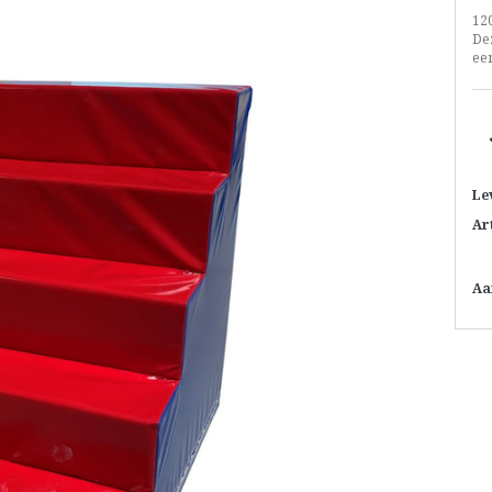
12
De
een
Le
Ar
Aa