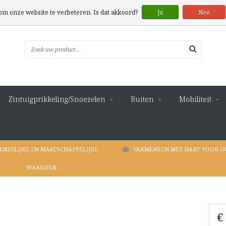
 om onze website te verbeteren. Is dat akkoord?
Ja
Nee
Zintuigprikkeling/Snoezelen
Buiten
Mobiliteit
ENSELIJKE EN MAATSCHAPPELIJKE
VAKMENSEN MET HART VOOR U
WAARDEN
€