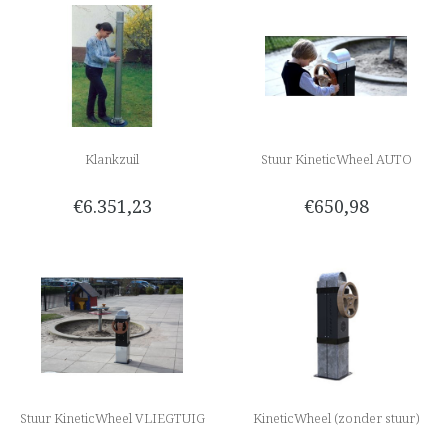
Klankzuil
Stuur KineticWheel AUTO
€6.351,23
€650,98
Stuur KineticWheel VLIEGTUIG
KineticWheel (zonder stuur)