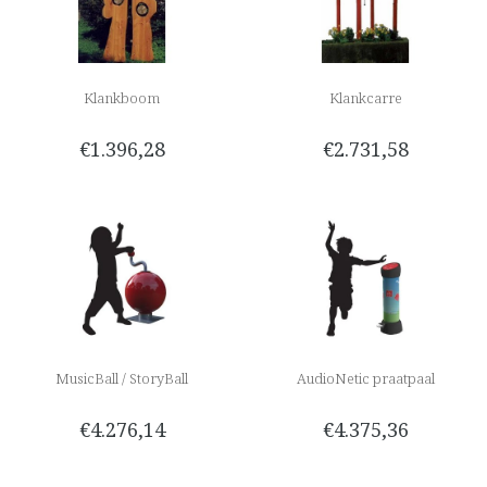
Klankboom
Klankcarre
€1.396,28
€2.731,58
MusicBall / StoryBall
AudioNetic praatpaal
€4.276,14
€4.375,36