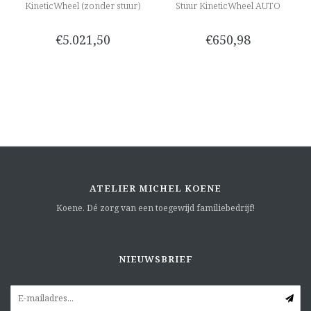
KineticWheel (zonder stuur)
Stuur KineticWheel AUTO
€5.021,50
€650,98
ATELIER MICHEL KOENE
Koene. Dé zorg van een toegewijd familiebedrijf!
NIEUWSBRIEF