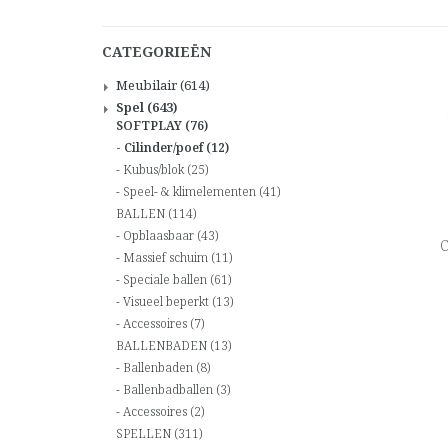
CATEGORIEËN
Meubilair
(614)
Spel
(643)
SOFTPLAY
(76)
Cilinder/poef
(12)
Kubus/blok
(25)
Speel- & klimelementen
(41)
BALLEN
(114)
Opblaasbaar
(43)
C
Massief schuim
(11)
Speciale ballen
(61)
Visueel beperkt
(13)
Accessoires
(7)
BALLENBADEN
(13)
Ballenbaden
(8)
Ballenbadballen
(3)
Accessoires
(2)
SPELLEN
(311)