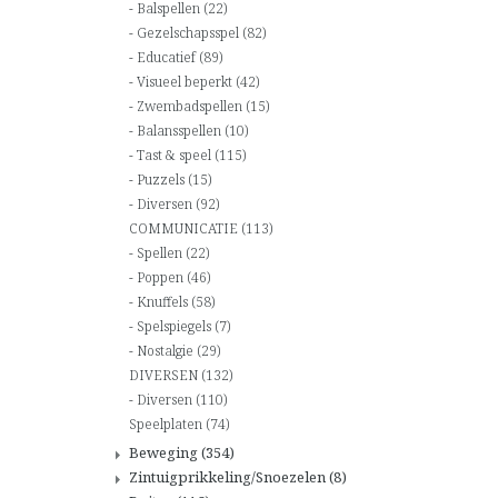
Balspellen
(22)
Gezelschapsspel
(82)
Educatief
(89)
Visueel beperkt
(42)
Zwembadspellen
(15)
Balansspellen
(10)
Tast & speel
(115)
Puzzels
(15)
Diversen
(92)
COMMUNICATIE
(113)
Spellen
(22)
Poppen
(46)
Knuffels
(58)
Spelspiegels
(7)
Nostalgie
(29)
DIVERSEN
(132)
Diversen
(110)
Speelplaten
(74)
Beweging
(354)
Zintuigprikkeling/Snoezelen
(8)