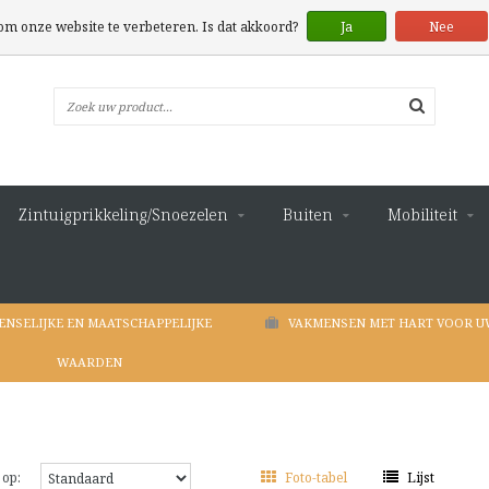
 om onze website te verbeteren. Is dat akkoord?
Ja
Nee
Zintuigprikkeling/Snoezelen
Buiten
Mobiliteit
ENSELIJKE EN MAATSCHAPPELIJKE
VAKMENSEN MET HART VOOR U
WAARDEN
 op:
Foto-tabel
Lijst