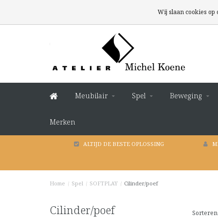
Wij slaan cookies op
Meubilair
Spel
Beweging
Merken
ALTIJD DE BESTE OPLOSSING
M
Home
/
Spel
/
SOFTPLAY
/
Cilinder/poef
Cilinder/poef
Sorteren