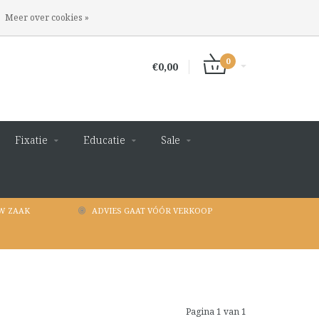
INLOGGEN
REGISTREREN
Meer over cookies »
0
€0,00
Fixatie
Educatie
Sale
W ZAAK
ADVIES GAAT VÓÓR VERKOOP
Pagina 1 van 1