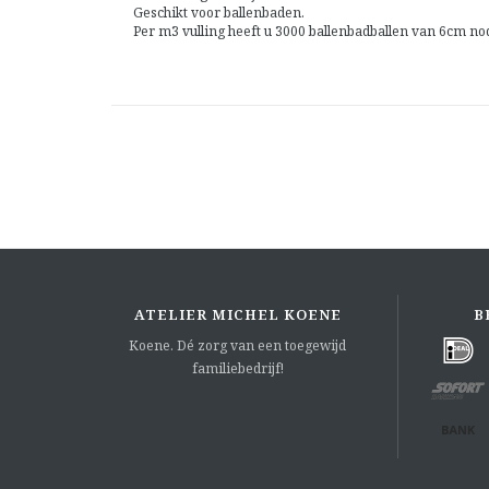
Geschikt voor ballenbaden.
Per m3 vulling heeft u 3000 ballenbadballen van 6cm no
ATELIER MICHEL KOENE
B
Koene. Dé zorg van een toegewijd
familiebedrijf!