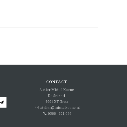
CONTACT
Atelier Michel Koene
De Seize 4
9001 XT
Grou
atelier@michelkoene.nl
0566 - 621 056