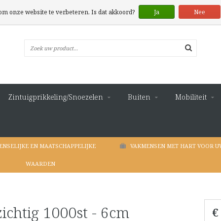
 om onze website te verbeteren. Is dat akkoord?
Ja
Nee
Zintuigprikkeling/Snoezelen
Buiten
Mobiliteit
ENSELIJKE EN MAATSCHAPPELIJKE
VAKMENSEN MET HART VOOR U
WAARDEN
ichtig 1000st - 6cm
€