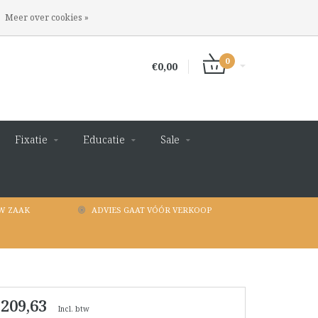
INLOGGEN
REGISTREREN
Meer over cookies »
0
€0,00
Fixatie
Educatie
Sale
W ZAAK
ADVIES GAAT VÓÓR VERKOOP
 209,63
Incl. btw