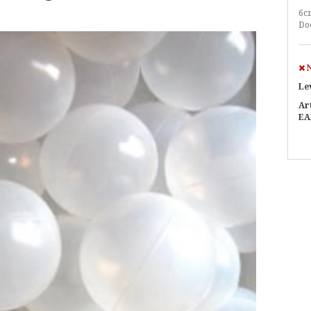
6c
Doo
N
Le
Ar
EA