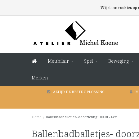
Wij slaan cookies op
Meubilair
Spel
Beweging
Merken
ALTIJD DE BESTE OPLOSSING
M
Home
/
Ballenbadballetjes- doorzichtig 1000st - 6cm
Ballenbadballetjes- doorz