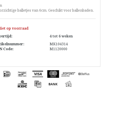
m
rzichtige balletjes van 6cm. Geschikt voor ballenbaden.
iet op voorraad
vertijd:
4 tot 6 weken
tikelnummer:
MK104314
N Code:
M1120000