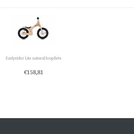
Earlyrider Lite natural loopfiets
€158,81