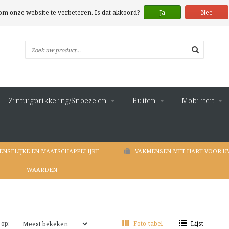
 om onze website te verbeteren. Is dat akkoord?
Ja
Nee
Zintuigprikkeling/Snoezelen
Buiten
Mobiliteit
ENSELIJKE EN MAATSCHAPPELIJKE
VAKMENSEN MET HART VOOR U
WAARDEN
 op:
Foto-tabel
Lijst