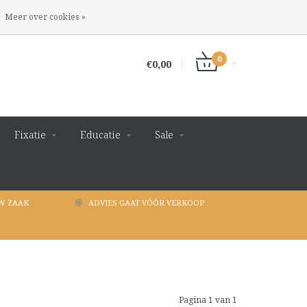
INLOGGEN
REGISTREREN
Meer over cookies »
0
€0,00
Fixatie
Educatie
Sale
W ZAAK
ADVIES GAAT VÓÓR VERKOOP
Pagina 1 van 1