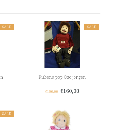
SALE
SALE
en
Rubens pop Otto jongen
€160,00
€190,00
SALE