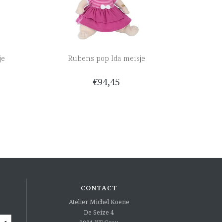
je
Rubens pop Ida meisje
€94,45
CONTACT
Atelier Michel Koene
De Seize 4