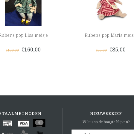
Rubens pop Lisa meisje
Rubens pop Maria meis
€160,00
€85,00
€190,00
€95,00
ETAALMETHODEN
NIEUWSBRIEF
Wilt u op de hoogte blijven?