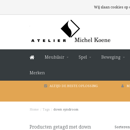
Wij slaan cookies op
Meubilair
Spel
Beweging
Merken
ALTIJD DE BESTE OPLOSSING
M
Home
/
Tags
/
down syndroom
Producten getagd met down
Sorteren