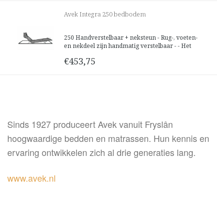
Avek Integra 250 bedbodem
250 Handverstelbaar + neksteun - Rug-, voeten-
en nekdeel zijn handmatig verstelbaar - - Het
dwarsgespannen spiraalnet volgt uw
€453,75
lichaamscontouren nauwkeurig en geeft
optimale ondersteuning. - De open struktuur
van het spiraalnet zorgt voor optimale ven
Sinds 1927 produceert Avek vanuit Fryslân
hoogwaardige bedden en matrassen. Hun kennis en
ervaring ontwikkelen zich al drie generaties lang.
www.avek.nl