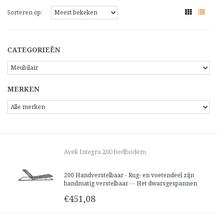
Sorteren op:
CATEGORIEËN
MERKEN
Avek Integra 200 bedbodem
200 Handverstelbaar - Rug- en voetendeel zijn
handmatig verstelbaar - - Het dwarsgespannen
spiraalnet volgt uw lichaamscontouren
€451,08
nauwkeurig en geeft optimale ondersteuning. -
De open struktuur van het spiraalnet zorgt voor
optimale ventilatie, resulter