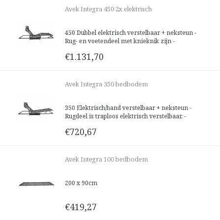
Avek Integra 450 2x elektrisch
450 Dubbel elektrisch verstelbaar + neksteun -
Rug- en voetendeel met knieknik zijn -
onafhankelijk van elkaar traploos verstelbaar, -
€1.131,70
de neksteun is handmatig verstelbaar - - - Het
dwarsgespannen spiraalnet volgt uw
lichaamscontouren nauwkeurig en gee
Avek Integra 350 bedbodem
350 Elektrisch/hand verstelbaar + neksteun -
Rugdeel is traploos elektrisch verstelbaar, -
voeten- en nekdeel zijn handmatig verstelbaar
€720,67
- - Het dwarsgespannen spiraalnet volgt uw
lichaamscontouren nauwkeurig en geeft
optimale ondersteuning. - De open
Avek Integra 100 bedbodem
200 x 90cm
€419,27