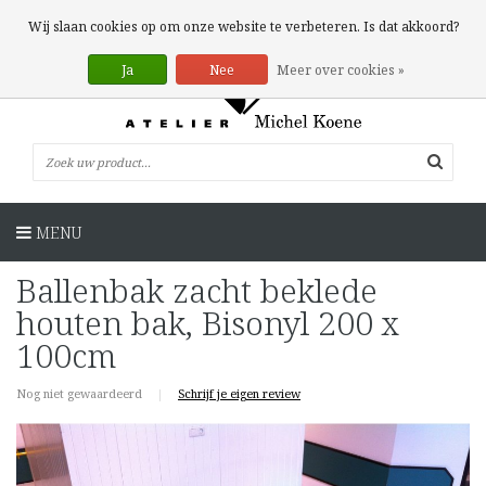
0 Artikelen
Wij slaan cookies op om onze website te verbeteren. Is dat akkoord?
Ja
Nee
Meer over cookies »
MENU
Ballenbak zacht beklede
houten bak, Bisonyl 200 x
100cm
Nog niet gewaardeerd
|
Schrijf je eigen review