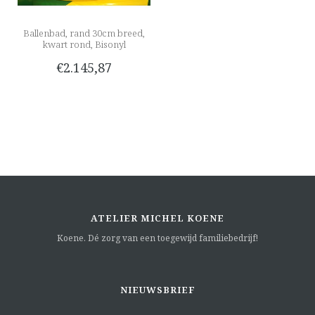
Ballenbad, rand 30cm breed,
kwart rond, Bisonyl
€2.145,87
ATELIER MICHEL KOENE
Koene. Dé zorg van een toegewijd familiebedrijf!
NIEUWSBRIEF