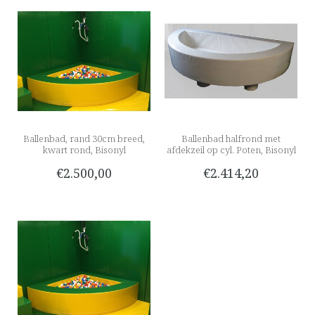
Ballenbad, rand 30cm breed,
Ballenbad halfrond met
kwart rond, Bisonyl
afdekzeil op cyl. Poten, Bisonyl
€2.500,00
€2.414,20