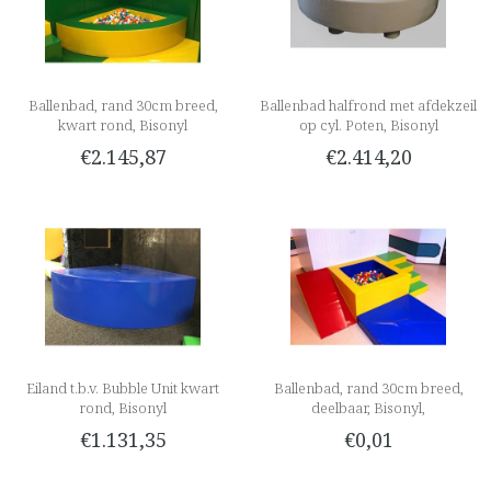
Ballenbad, rand 30cm breed,
Ballenbad halfrond met afdekzeil
kwart rond, Bisonyl
op cyl. Poten, Bisonyl
€2.145,87
€2.414,20
Eiland t.b.v. Bubble Unit kwart
Ballenbad, rand 30cm breed,
rond, Bisonyl
deelbaar, Bisonyl,
€1.131,35
€0,01