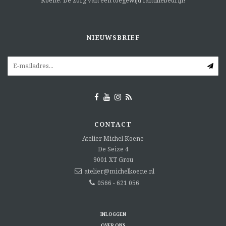
Koene. Dé zorg van een toegewijd familiebedrijf!
NIEUWSBRIEF
CONTACT
Atelier Michel Koene
De Seize 4
9001 XT
Grou
atelier@michelkoene.nl
0566 - 621 056
INLOGGEN
OVER ONS