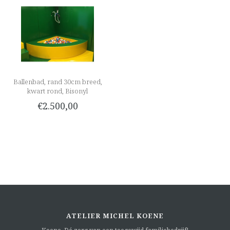
Ballenbad, rand 30cm breed,
kwart rond, Bisonyl
€2.500,00
ATELIER MICHEL KOENE