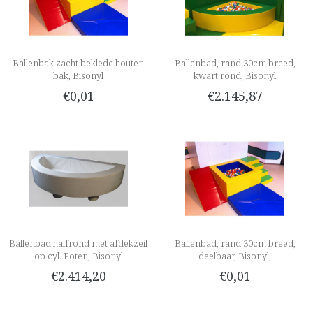
Ballenbak zacht beklede houten
Ballenbad, rand 30cm breed,
bak, Bisonyl
kwart rond, Bisonyl
€0,01
€2.145,87
Ballenbad halfrond met afdekzeil
Ballenbad, rand 30cm breed,
op cyl. Poten, Bisonyl
deelbaar, Bisonyl,
€2.414,20
€0,01