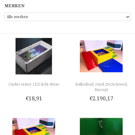
MERKEN
Onder water LED licht show
Ballenbad, rand 25cm breed,
Bisonyl
€18,91
€2.190,17