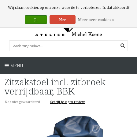
0 Artikelen
Wij slaan cookies op om onze website te verbeteren. Is dat akkoord?
Ja
Nee
Meer over cookies »
MENU
Zitzakstoel incl. zitbroek
verrijdbaar, BBK
Nog niet gewaardeerd
|
Schrijf je eigen review