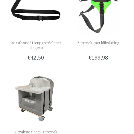
Borstband/ Heupgordel met
Zitbroek met kliksluiting
klikgesp
€42,50
€199,98
Zitzakstoel incl. zitbroek