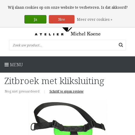
0 Artikelen
Wij slaan cookies op om onze website te verbeteren. Is dat akkoord?
Ja
Nee
Meer over cookies »
MENU
Zitbroek met kliksluiting
Nog niet gewaardeerd
|
Schrijf je eigen review