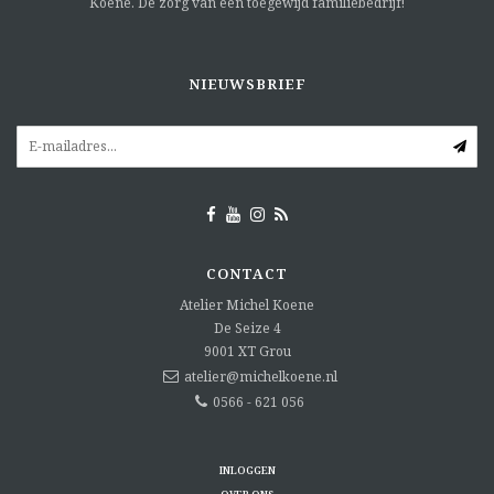
Koene. Dé zorg van een toegewijd familiebedrijf!
NIEUWSBRIEF
CONTACT
Atelier Michel Koene
De Seize 4
9001 XT
Grou
atelier@michelkoene.nl
0566 - 621 056
INLOGGEN