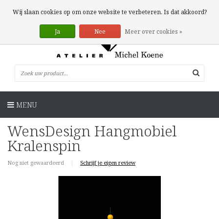
0 Artikelen
Wij slaan cookies op om onze website te verbeteren. Is dat akkoord?
Ja
Nee
Meer over cookies »
MENU
WensDesign Hangmobiel
Kralenspin
Nog niet gewaardeerd
|
Schrijf je eigen review