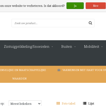
 om onze website te verbeteren. Is dat akkoord?
Ja
Nee
Zintuigprikkeling/Snoezelen
Buiten
Mobiliteit
ENSELIJKE EN MAATSCHAPPELIJKE
VAKMENSEN MET HART VOOR U
WAARDEN
 op:
Foto-tabel
Lijst