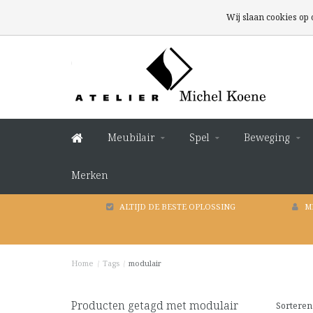
Wij slaan cookies op
Meubilair
Spel
Beweging
Merken
ALTIJD DE BESTE OPLOSSING
M
Home
/
Tags
/
modulair
Producten getagd met modulair
Sorteren