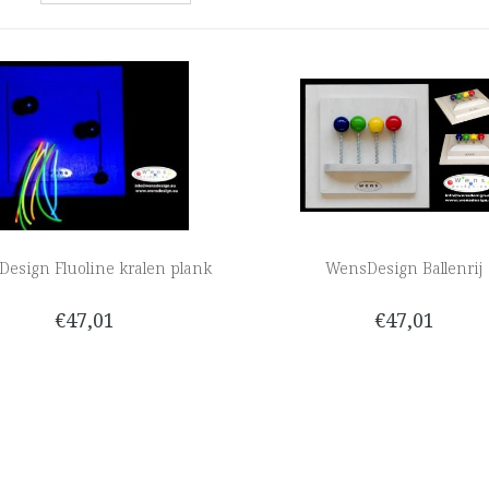
esign Fluoline kralen plank
WensDesign Ballenrij
€47,01
€47,01