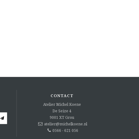
CONTACT
Atelier Michel Koene
De Seize 4
9001 XT
Grou
atelier@michelkoene.nl
0566 - 621 056