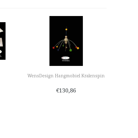
WensDesign Hangmobiel Kralenspin
€130,86