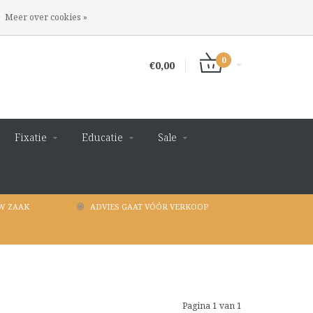
INLOGGEN
REGISTREREN
Meer over cookies »
0
€0,00
Fixatie
Educatie
Sale
W ZAAK
ADVIES GAAT VÓÓR VERKOOP
Pagina 1 van 1