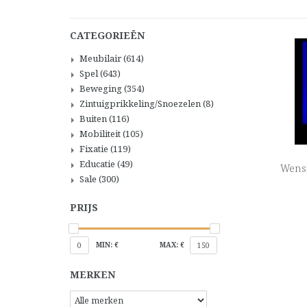
CATEGORIEËN
Meubilair
(614)
Spel
(643)
Beweging
(354)
Zintuigprikkeling/Snoezelen
(8)
Buiten
(116)
Mobiliteit
(105)
Fixatie
(119)
Educatie
(49)
WensD
Sale
(300)
PRIJS
MIN: €
MAX: €
0
150
MERKEN