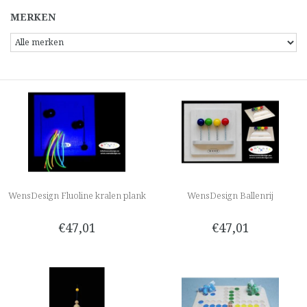
MERKEN
WensDesign Fluoline kralen plank
WensDesign Ballenrij
€47,01
€47,01