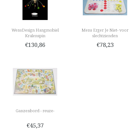
WensDesign Hangmobiel
Mens Erger Je Niet- voor
Kralenspin
slechtzienden
€130,86
€78,23
Ganzenbord - reuze-
€45,37