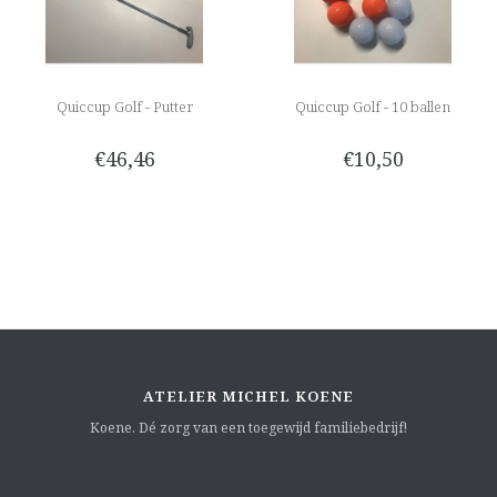
Quiccup Golf - Putter
Quiccup Golf - 10 ballen
€46,46
€10,50
ATELIER MICHEL KOENE
Koene. Dé zorg van een toegewijd familiebedrijf!