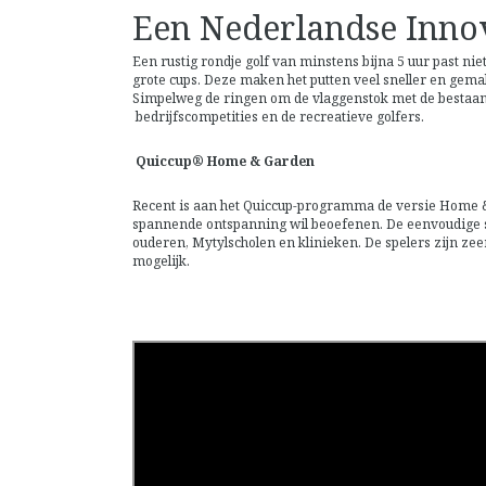
Een Nederlandse Inno
Een rustig rondje golf van minstens bijna 5 uur past nie
grote cups. Deze maken het putten veel sneller en gema
Simpelweg de ringen om de vlaggenstok met de bestaande 
bedrijfscompetities en de recreatieve golfers.
Quiccup® Home & Garden
Recent is aan het Quiccup-programma de versie Home & G
spannende ontspanning wil beoefenen. De eenvoudige sp
ouderen, Mytylscholen en klinieken. De spelers zijn zeer
mogelijk.