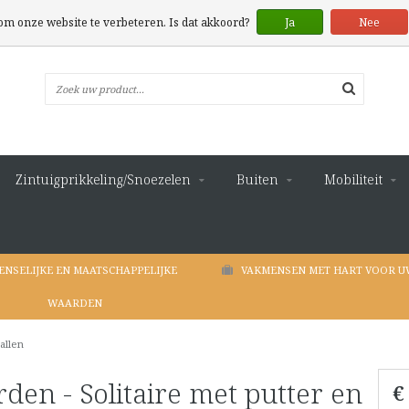
 om onze website te verbeteren. Is dat akkoord?
Ja
Nee
Zintuigprikkeling/Snoezelen
Buiten
Mobiliteit
ENSELIJKE EN MAATSCHAPPELIJKE
VAKMENSEN MET HART VOOR U
WAARDEN
allen
en - Solitaire met putter en
€