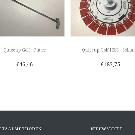
Quiccup Golf - Putter
Quiccup Golf H&G - Solitai
€46,46
€183,75
ETAALMETHODEN
NIEUWSBRIEF