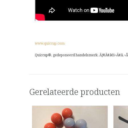
www.quiccup.com
Quiccup®, gedeponeerd handelsmerk, Ãƒ¢Ã¢â€š¬Ã¢â‚¬Å“
Gerelateerde producten