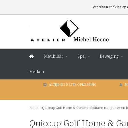
Wij slaan cookies op
Meubilair
Spel
Beweging
Merken
ALTIJD DE BESTE OPLOSSING
M
Home
/
Quiccup Golf Home & Garden - Solitaire met putter en b
Quiccup Golf Home & Gard