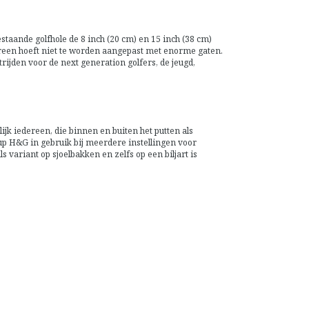
estaande golfhole de 8 inch (20 cm) en 15 inch (38 cm)
green hoeft niet te worden aangepast met enorme gaten.
rijden voor de next generation golfers, de jeugd,
k iedereen, die binnen en buiten het putten als
up H&G in gebruik bij meerdere instellingen voor
s variant op sjoelbakken en zelfs op een biljart is