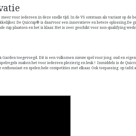
vatie
t meer voor iedereen in deze snelle tijd. In de VS ontstaan als variant op de b
kkelijker. De Quiccup® is daarvoor een innovatieve en betere oplossing.De 
cup plaatsen en het is klaar. Het is zeer geschikt voor non-qualifying wedst
arden toegevoegd. Dit is een volkomen nieuw spel voor jong, oud en eigenlij
elregels maken het voor iedereen plezierig en leuk ! Inmiddels is de Quicc
 enthousiast en spelen hele competities met elkaar. Ook toepassing op tafel al