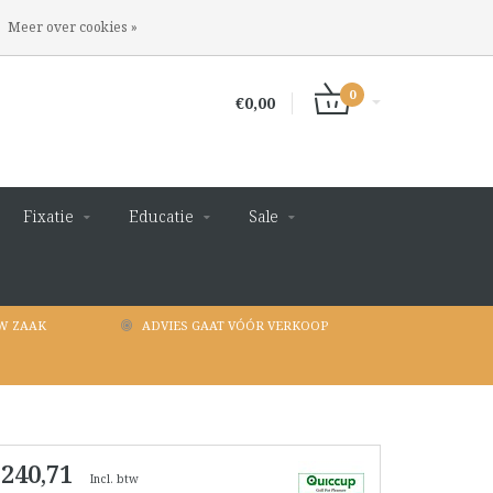
INLOGGEN
REGISTREREN
Meer over cookies »
0
€0,00
Fixatie
Educatie
Sale
W ZAAK
ADVIES GAAT VÓÓR VERKOOP
 240,71
Incl. btw