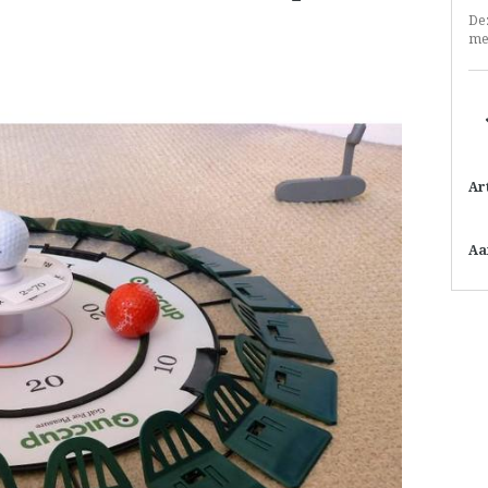
De
met
Ar
Aa