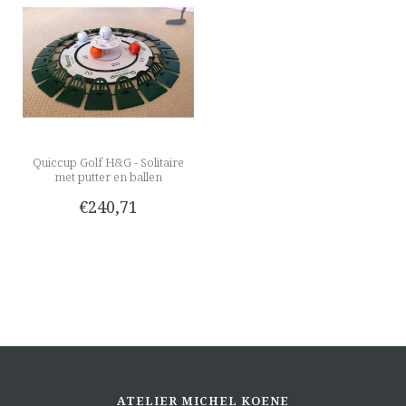
Quiccup Golf H&G - Solitaire
met putter en ballen
€240,71
ATELIER MICHEL KOENE