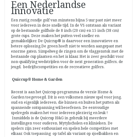
Een Nederlandse
Innovatie
Een rustig rondje golf van minstens bijna 5 uur past niet meer
voor iedereen in deze snelle tijd. In de VS ontstaan als variant
op de bestaande golfhole de 8 inch (20 cm) en 15 inch (38 cm)
grote cups. Deze maken het putten veel sneller en
gemakkelijker. De Quiccup® is daarvoor een innovatieve en
betere oplossing.De green hoeft niet te worden aangepast met
enorme gaten. Simpelweg de ringen om de vlaggenstok met de
bestaande cup plaatsen en het is klaar. Het is zeer geschikt voor
non-qualifying wedstrijden voor de next generation golfers, de
jeugd, bedrijfscompetities en de recreatieve golfers.
Quiccup® Home & Garden
Recent is aan het Quiccup-programma de versie Home &
Garden toegevoegd. Dit is een volkomen nieuw spel voor jong,
oud en eigenlijk iedereen, die binnen en buiten het putten als
spannende ontspanning wil beoefenen. De eenvoudige
spelregels maken het voor iedereen plezierig en leuk !
Inmiddels is de Quiccup H&G in gebruik bij meerdere
instellingen voor ouderen, Mytylscholen en klinieken. De
spelers zijn zeer enthousiast en spelen hele competities met
elkaar. Ook toepassing op tafel als variant op sjoelbakken en