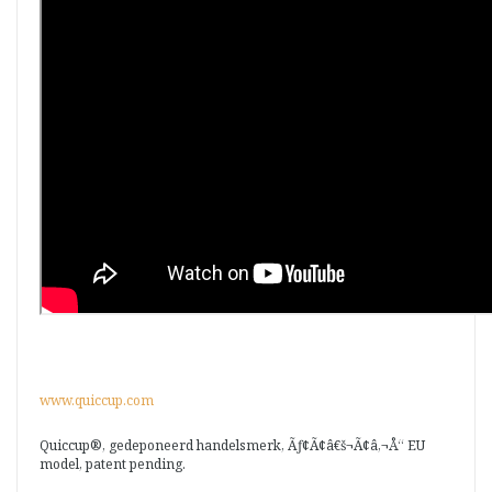
www.quiccup.com
Quiccup®, gedeponeerd handelsmerk, Ãƒ¢Ã¢â€š¬Ã¢â‚¬Å“ EU
model, patent pending.