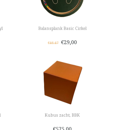
yl
Balansplank Basic Cirkel
€29,00
€46,47
l
Kubus zacht, BBK
€575,00