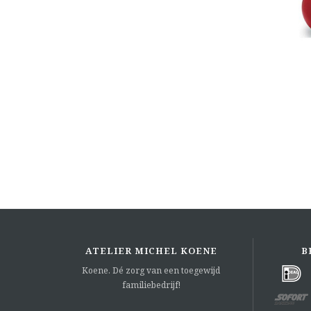
ATELIER MICHEL KOENE
B
Koene. Dé zorg van een toegewijd
familiebedrijf!