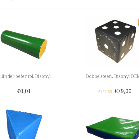
ilinder oefenrol, Bisonyl
Dobbelsteen, Bisonyl D
€0,01
€79,00
€102,85