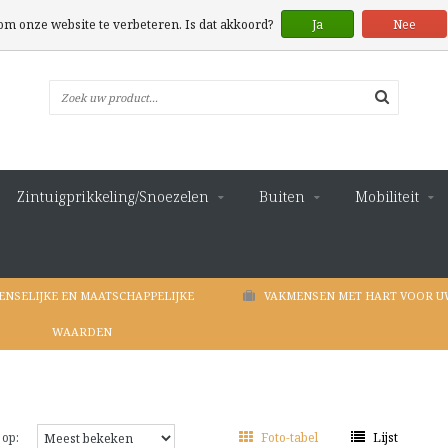
 om onze website te verbeteren. Is dat akkoord?
Ja
Nee
Zintuigprikkeling/Snoezelen
Buiten
Mobiliteit
ENSELIJKE EN MAATSCHAPPELIJKE
VAKMENSEN MET HART VOOR U
WAARDEN
 op:
Foto-tabel
Lijst