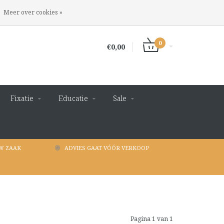
INLOGGEN
REGISTREREN
Meer over cookies »
0
€0,00
Fixatie
Educatie
Sale
W ZAAK
ADVIES GAAT VÓÓR VERKOOP
Pagina 1 van 1