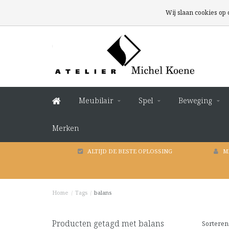
Wij slaan cookies op
Meubilair
Spel
Beweging
Merken
ALTIJD DE BESTE OPLOSSING
M
Home
/
Tags
/
balans
Producten getagd met balans
Sorteren