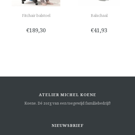
Fitchair balstoel
Balschaal
€189,30
€41,93
ATELIER MICHEL KOENE
Koene. Dé zorg van een toegewijd familiebedrijf!
NIEUWSBRIEF