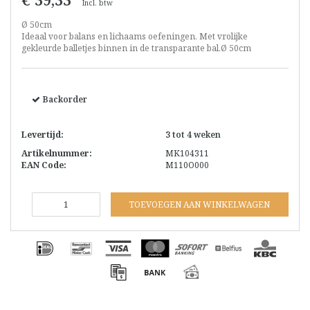
Incl. btw
Ø 50cm
Ideaal voor balans en lichaams oefeningen. Met vrolijke
gekleurde balletjes binnen in de transparante bal.Ø 50cm
Backorder
Levertijd:
3 tot 4 weken
Artikelnummer:
MK104311
EAN Code:
M110O000
TOEVOEGEN AAN WINKELWAGEN