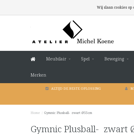
Wij slaan cookies op
Meubilair
Spel
Beweging
Merken
ALTIJD DE BESTE OPLOSSING
M
Home
/
Gymnic Plusball- zwart Ø55cm
Gymnic Plusball- zwart