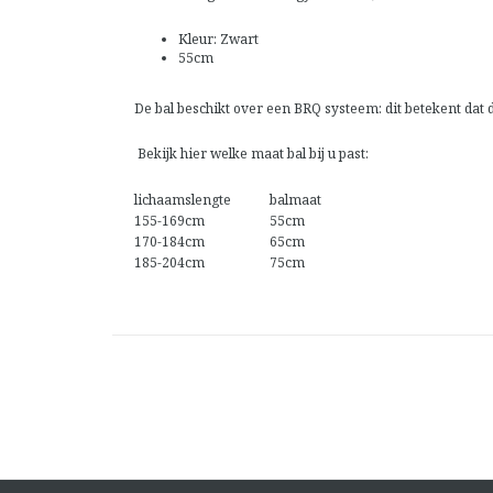
Kleur: Zwart
55cm
De bal beschikt over een BRQ systeem: dit betekent dat 
Bekijk hier welke maat bal bij u past:
lichaamslengte
balmaat
155-169cm
55cm
170-184cm
65cm
185-204cm
75cm