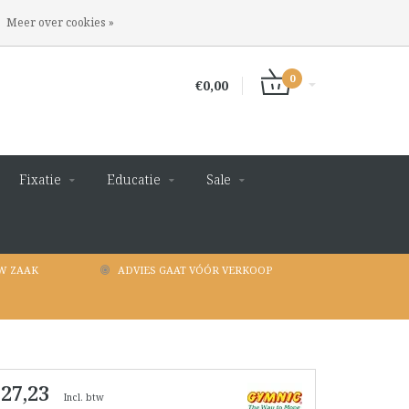
INLOGGEN
REGISTREREN
Meer over cookies »
0
€0,00
Fixatie
Educatie
Sale
W ZAAK
ADVIES GAAT VÓÓR VERKOOP
 27,23
Incl. btw