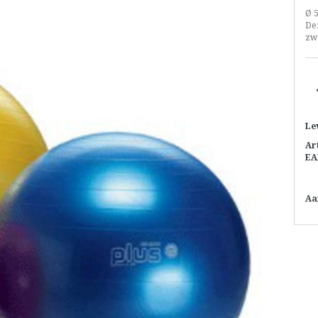
Ø 
Dez
zw
Le
Ar
EA
Aa