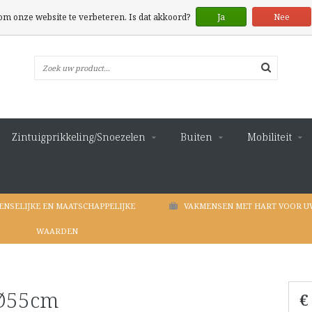
 om onze website te verbeteren. Is dat akkoord?
Ja
Nee
Zintuigprikkeling/Snoezelen
Buiten
Mobiliteit
ENSELIJKE EN MAATSCHAPPELIJKE
VAKMENSEN MET HART VOOR U
WAARDEN
 Ø55cm
€