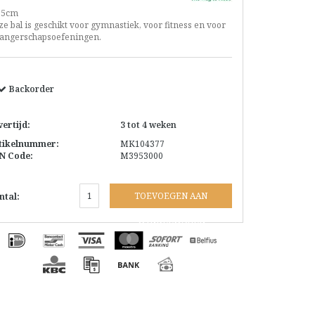
55cm
e bal is geschikt voor gymnastiek, voor fitness en voor
angerschapsoefeningen.
Backorder
vertijd:
3 tot 4 weken
tikelnummer:
MK104377
N Code:
M3953000
TOEVOEGEN AAN
ntal:
WINKELWAGEN