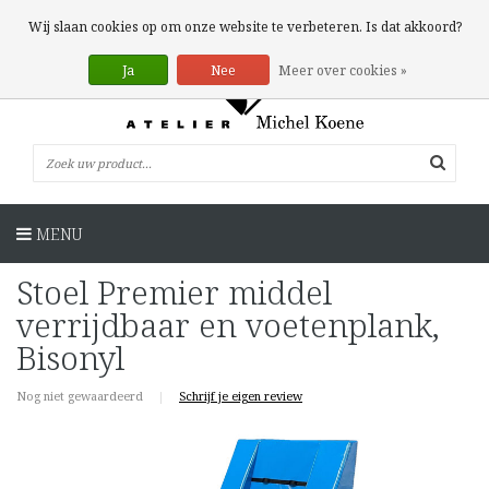
0 Artikelen
Wij slaan cookies op om onze website te verbeteren. Is dat akkoord?
Ja
Nee
Meer over cookies »
MENU
Stoel Premier middel
verrijdbaar en voetenplank,
Bisonyl
Nog niet gewaardeerd
|
Schrijf je eigen review