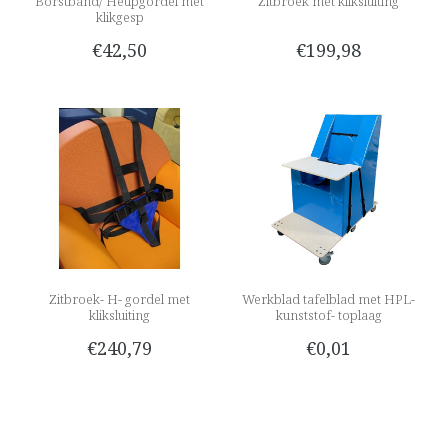
Borstband/ Heupgordel met
Zitbroek met kliksluiting
klikgesp
€42,50
€199,98
Zitbroek- H- gordel met
Werkblad tafelblad met HPL-
kliksluiting
kunststof- toplaag
€240,79
€0,01