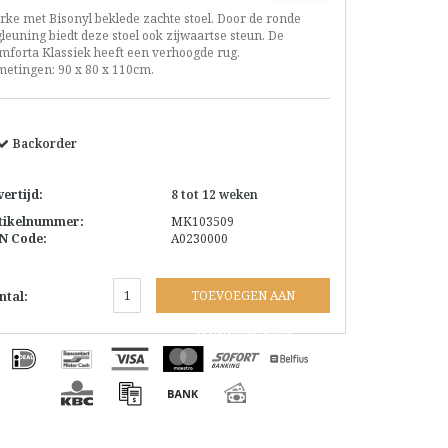
rke met Bisonyl beklede zachte stoel. Door de ronde
leuning biedt deze stoel ook zijwaartse steun. De
mforta Klassiek heeft een verhoogde rug.
metingen: 90 x 80 x 110cm.
Backorder
vertijd:
8 tot 12 weken
tikelnummer:
MK103509
N Code:
A0230000
TOEVOEGEN AAN
ntal:
WINKELWAGEN