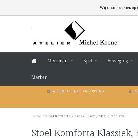
Wij slaan cookies op
Meubilair
Spel
Beweging
Merken
ALTIJD DE BESTE OPLOSSING
M
Home
/
Stoel Komforta Klassiek, Bisonyl 90 x 80 x 110cm
Stoel Komforta Klassiek,