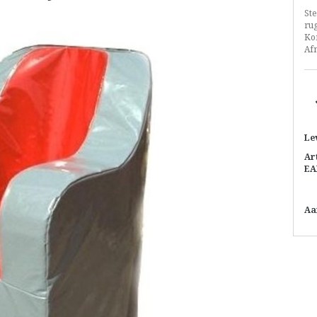
Ste
rug
Ko
Af
Le
Ar
EA
Aa