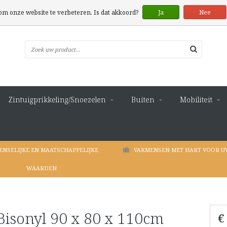
 om onze website te verbeteren. Is dat akkoord?
Ja
Nee
Zintuigprikkeling/Snoezelen
Buiten
Mobiliteit
ENSELIJKE EN MAATSCHAPPELIJKE
VAKMENSEN MET HART VOOR U
WAARDEN
 Bisonyl 90 x 80 x 110cm
€