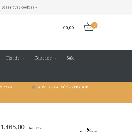
INLOGGEN
REGISTREREN
Meer over cookies »
0
€0,00
Fixatie
Educatie
Sale
W ZAAK
ADVIES GAAT VÓÓR VERKOOP
 1.465,00
Incl. btw