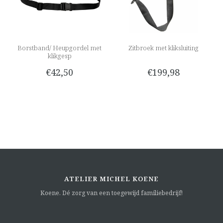
Borstband/ Heupgordel met
Zitbroek met kliksluiting
klikgesp
€42,50
€199,98
ATELIER MICHEL KOENE
Koene. Dé zorg van een toegewijd familiebedrijf!