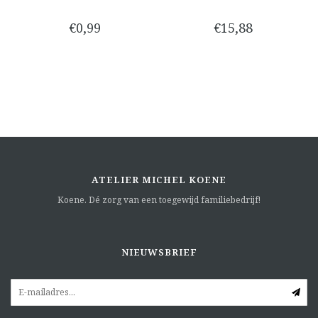
€0,99
€15,88
ATELIER MICHEL KOENE
Koene. Dé zorg van een toegewijd familiebedrijf!
NIEUWSBRIEF