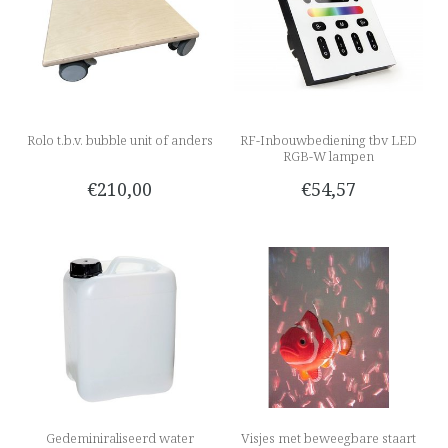
Rolo t.b.v. bubble unit of anders
RF-Inbouwbediening tbv LED
RGB-W lampen
€210,00
€54,57
Gedeminiraliseerd water
Visjes met beweegbare staart