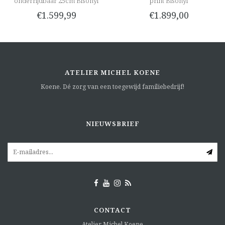
onderrijdbaar 25cm Bisonyl
print Bisonyl
€1.599,99
€1.899,00
ATELIER MICHEL KOENE
Koene. Dé zorg van een toegewijd familiebedrijf!
NIEUWSBRIEF
CONTACT
Atelier Michel Koene