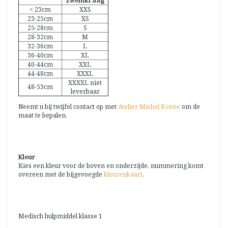
zwemkraag
< 23cm
XXS
23-25cm
XS
25-28cm
S
28-32cm
M
32-36cm
L
36-40cm
XL
40-44cm
XXL
44-48cm
XXXL
XXXXL niet
48-53cm
leverbaar
Neemt u bij twijfel contact op met
Atelier Michel Koene
om de
maat te bepalen.
Kleur
Kies een kleur voor de boven en onderzijde, nummering komt
overeen met de bijgevoegde
kleurenkaart
.
Medisch hulpmiddel klasse 1