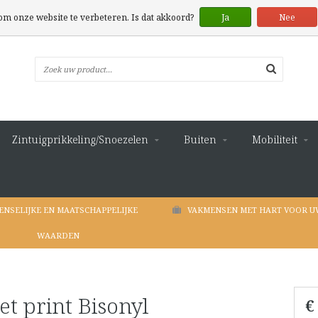
 om onze website te verbeteren. Is dat akkoord?
Ja
Nee
Zintuigprikkeling/Snoezelen
Buiten
Mobiliteit
ENSELIJKE EN MAATSCHAPPELIJKE
VAKMENSEN MET HART VOOR U
WAARDEN
t print Bisonyl
€