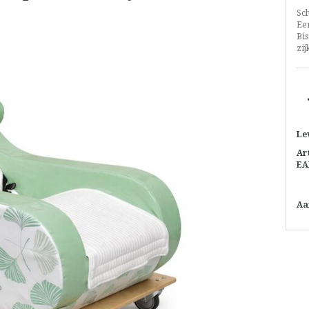
Sch
Ee
Bis
zi
Le
Ar
EA
Aa