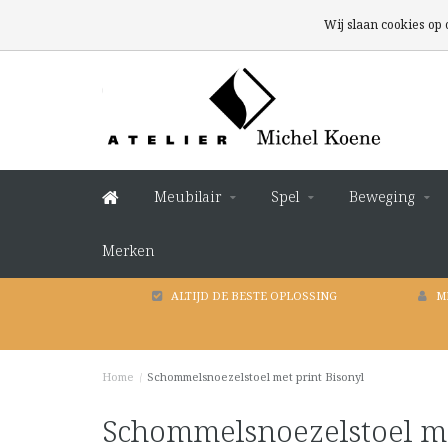
Wij slaan cookies op
Meubilair
Spel
Beweging
Merken
ALTIJD DE BESTE OPLOSSING
M
Home
/
Schommelsnoezelstoel met print Bisonyl
Schommelsnoezelstoel me