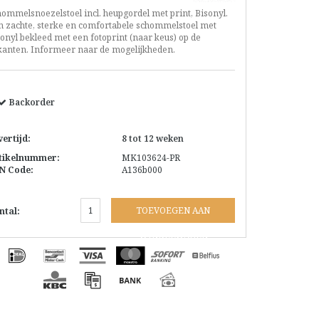
ommelsnoezelstoel incl. heupgordel met print, Bisonyl.
n zachte, sterke en comfortabele schommelstoel met
onyl bekleed met een fotoprint (naar keus) op de
jkanten. Informeer naar de mogelijkheden.
Backorder
vertijd:
8 tot 12 weken
tikelnummer:
MK103624-PR
N Code:
A136b000
TOEVOEGEN AAN
ntal:
WINKELWAGEN