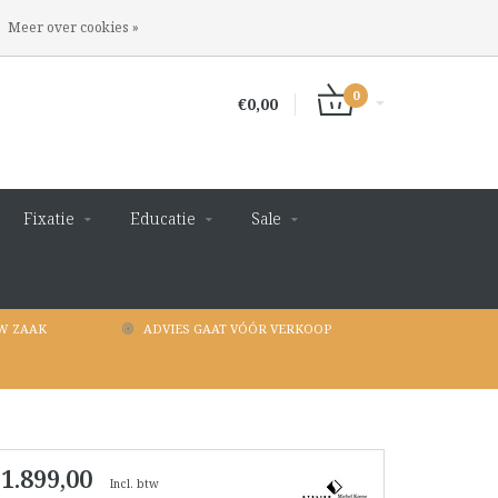
INLOGGEN
REGISTREREN
Meer over cookies »
0
€0,00
Fixatie
Educatie
Sale
W ZAAK
ADVIES GAAT VÓÓR VERKOOP
 1.899,00
Incl. btw