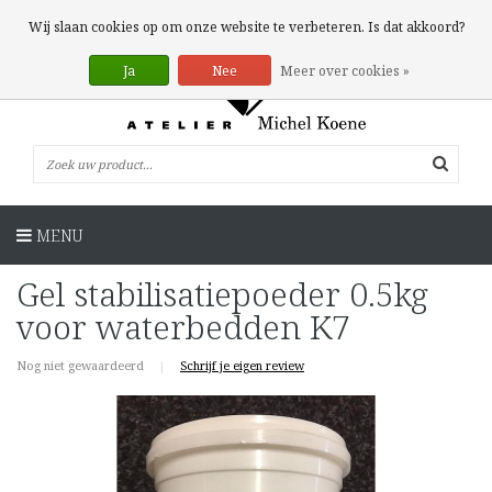
0 Artikelen
Wij slaan cookies op om onze website te verbeteren. Is dat akkoord?
Ja
Nee
Meer over cookies »
MENU
Gel stabilisatiepoeder 0.5kg
voor waterbedden K7
Nog niet gewaardeerd
|
Schrijf je eigen review