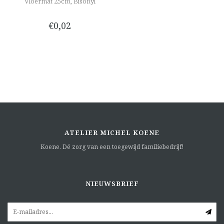
Vloermat 25cm, Bisonyl
€0,02
ATELIER MICHEL KOENE
Koene. Dé zorg van een toegewijd familiebedrijf!
NIEUWSBRIEF