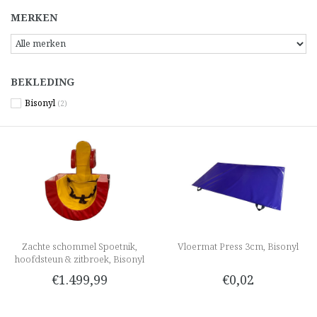
MERKEN
BEKLEDING
Bisonyl
(2)
Zachte schommel Spoetnik,
Vloermat Press 3cm, Bisonyl
hoofdsteun & zitbroek, Bisonyl
€1.499,99
€0,02